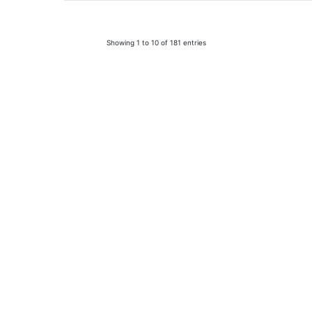
Showing 1 to 10 of 181 entries
Universidad de La Frontera
Avenida Francisco Salazar 01145
Temuco - Chile
Casilla 54-D
Fono: (56) 45 232 5000 - FAX: (56) 45 2592822
La Universidad