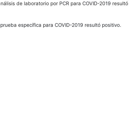
nálisis de laboratorio por PCR para COVID-2019 resultó
prueba específica para COVID-2019 resultó positivo.
La Universidad
A
Historia Institucional
T
Acreditación Institucional
N
Campus
T
Postulantes
S
Estudiantes
L
Titulados
P
Funcionarios
P