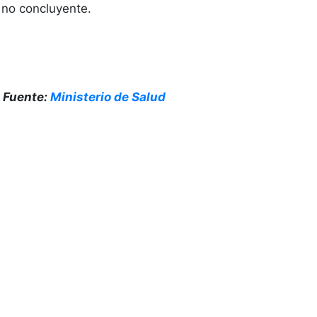
 no concluyente.
Fuente:
Ministerio de Salud
ccesos Rápidos
rabaja con Nosotros
uestras Licitaciones
ransparencia Activa
olicitud de Información Ley de Transparencia
ey del Lobby
rotocolo Gestión de Denuncias de Maltrato y Acoso
ortal de Pagos