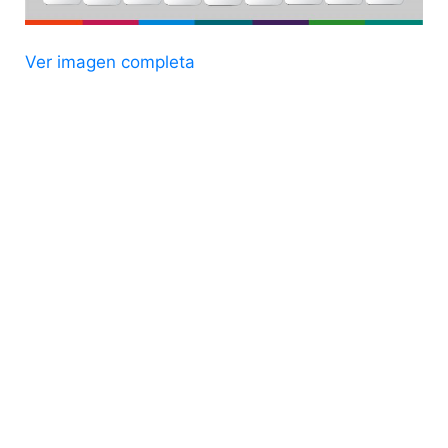
Ver imagen completa
Universidad de La Frontera
Avenida Francisco Salazar 01145
Temuco - Chile
Casilla 54-D
Fono: (56) 45 232 5000 - FAX: (56) 45 2592822
La Universidad
Historia Institucional